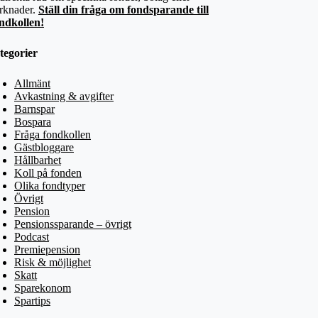
rknader.
Ställ din fråga om fondsparande till
ndkollen!
tegorier
Allmänt
Avkastning & avgifter
Barnspar
Bospara
Fråga fondkollen
Gästbloggare
Hållbarhet
Koll på fonden
Olika fondtyper
Övrigt
Pension
Pensionssparande – övrigt
Podcast
Premiepension
Risk & möjlighet
Skatt
Sparekonom
Spartips