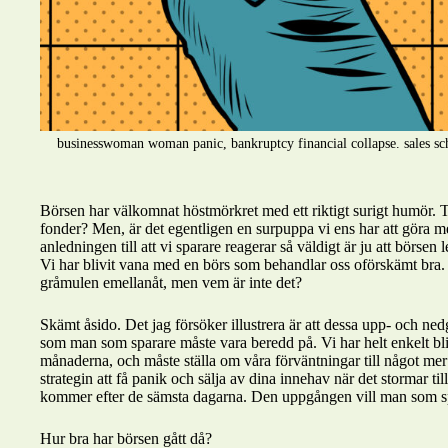
businesswoman woman panic, bankruptcy financial collapse. sales sche
Börsen har välkomnat höstmörkret med ett riktigt surigt humör. Tan
fonder? Men, är det egentligen en surpuppa vi ens har att göra 
anledningen till att vi sparare reagerar så väldigt är ju att börse
Vi har blivit vana med en börs som behandlar oss oförskämt bra. D
gråmulen emellanåt, men vem är inte det?
Skämt åsido. Det jag försöker illustrera är att dessa upp- och n
som man som sparare måste vara beredd på. Vi har helt enkelt bl
månaderna, och måste ställa om våra förväntningar till något mer 
strategin att få panik och sälja av dina innehav när det stormar ti
kommer efter de sämsta dagarna. Den uppgången vill man som sp
Hur bra har börsen gått då?