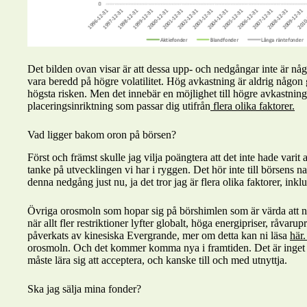
Det bilden ovan visar är att dessa upp- och nedgångar inte är någ
vara beredd på högre volatilitet. Hög avkastning är aldrig någon ga
högsta risken. Men det innebär en möjlighet till högre avkastning
placeringsinriktning som passar dig utifrån
flera olika faktorer.
Vad ligger bakom oron på börsen?
Först och främst skulle jag vilja poängtera att det inte hade var
tanke på utvecklingen vi har i ryggen. Det hör inte till börsens na
denna nedgång just nu, ja det tror jag är flera olika faktorer, ink
Övriga orosmoln som hopar sig på börshimlen som är värda att 
när allt fler restriktioner lyfter globalt, höga energipriser, råvar
påverkats av kinesiska Evergrande, mer om detta kan ni läsa
här
orosmoln. Och det kommer komma nya i framtiden. Det är inget 
måste lära sig att acceptera, och kanske till och med utnyttja.
Ska jag sälja mina fonder?