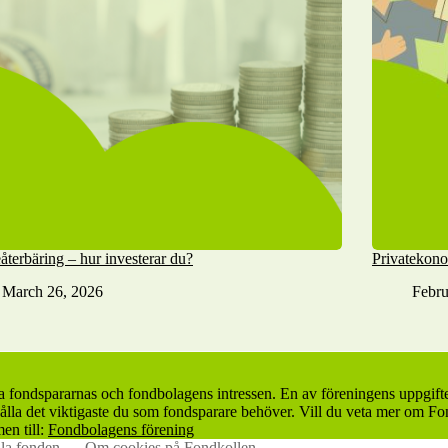
återbäring – hur investerar du?
Privatekon
March 26, 2026
Febru
ta fondspararnas och fondbolagens intressen. En av föreningens uppgift
lla det viktigaste du som fondsparare behöver. Vill du veta mer om Fon
en till:
Fondbolagens förening
la fonden
Om cookies på Fondkollen