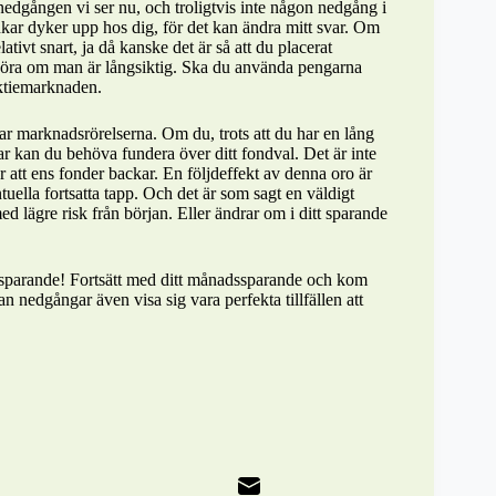
 nedgången vi ser nu, och troligtvis inte någon nedgång i
kar dyker upp hos dig, för det kan ändra mitt svar. Om
tivt snart, ja då kanske det är så att du placerat
 göra om man är långsiktig. Ska du använda pengarna
ktiemarknaden.
ar marknadsrörelserna. Om du, trots att du har en lång
r kan du behöva fundera över ditt fondval. Det är inte
 att ens fonder backar. En följdeffekt av denna oro är
tuella fortsatta tapp. Och det är som sagt en väldigt
 med lägre risk från början. Eller ändrar om i ditt sparande
sparande! Fortsätt med ditt månadssparande och kom
n nedgångar även visa sig vara perfekta tillfällen att