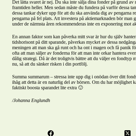
Det lätta svaret är nej. Du ska inte sälja dina fonder på grund av
framtiden heller. Men sedan måste du fundera på varför dessa tan
dessa tankar dyker upp för att du ska använda dig av pengarna rela
pengarna på fel plats. Att investera på aktiemarknaden bör man
under de närmsta åren rekommenderas inte en exponering mot a
En annan faktor som kan påverka mitt svar är hur du själv hanter
tidshorisont på ditt sparande, påverkas mycket av dessa nedgånga
meningen att man ska gå runt och ha ont i magen och få panik för
ofta att man säljer av fonderna för att man inte orkar hantera even
dålig strategi. Då är det troligtvis bättre att du väljer en fondtyp
nu, så att du sänker risken i din portfölj.
Summa summarum – stressa inte upp dig i onödan över ditt fond
ihåg att detta är en naturlig del av börsen. Om du har möjlighet ka
faktiskt boosta sparandet lite extra 🙂
/Johanna Englundh