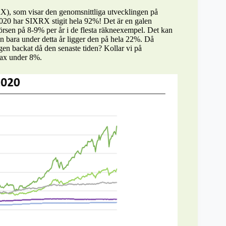
RX), som visar den genomsnittliga utvecklingen på
020 har SIXRX stigit hela 92%! Det är en galen
sen på 8-9% per år i de flesta räkneexempel. Det kan
gen bara under detta år ligger den på hela 22%. Då
en backat då den senaste tiden? Kollar vi på
rax under 8%.