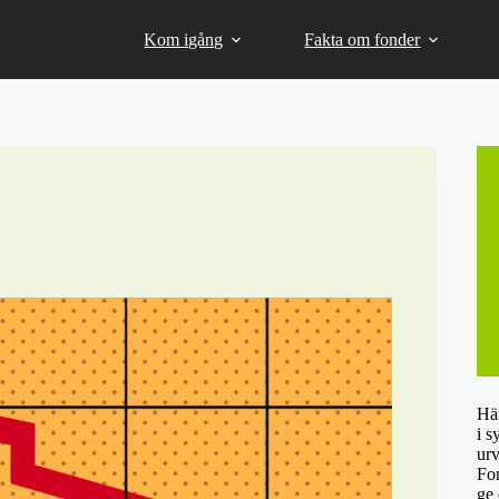
Kom igång
Fakta om fonder
Här
i s
urv
Fon
ge 