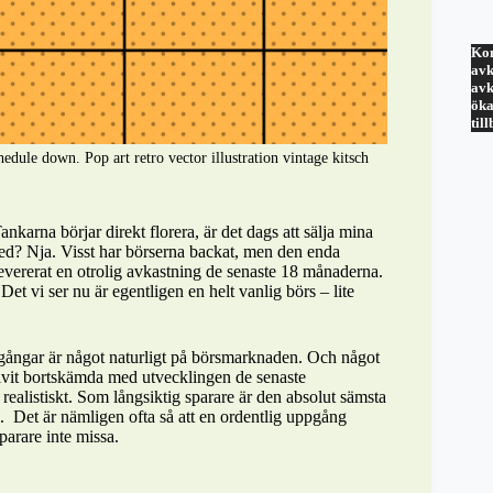
Kom
avk
avk
öka
til
dule down. Pop art retro vector illustration vintage kitsch
karna börjar direkt florera, är det dags att sälja mina
med? Nja. Visst har börserna backat, men den enda
n levererat en otrolig avkastning de senaste 18 månaderna.
et vi ser nu är egentligen en helt vanlig börs – lite
edgångar är något naturligt på börsmarknaden. Och något
ivit bortskämda med utvecklingen de senaste
realistiskt. Som långsiktig sparare är den absolut sämsta
ll. Det är nämligen ofta så att en ordentlig uppgång
arare inte missa.