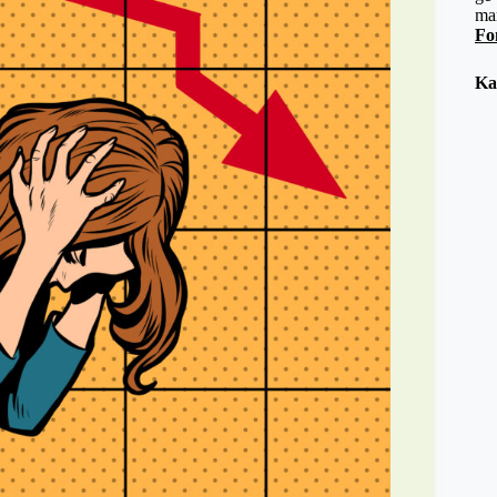
ma
Fo
Ka