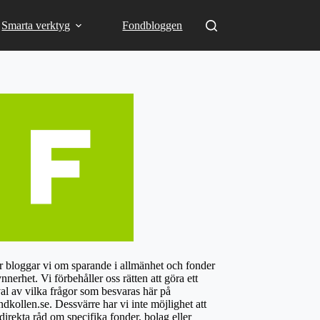
Smarta verktyg
Fondbloggen
 bloggar vi om sparande i allmänhet och fonder
ynnerhet. Vi förbehåller oss rätten att göra ett
al av vilka frågor som besvaras här på
dkollen.se. Dessvärre har vi inte möjlighet att
direkta råd om specifika fonder, bolag eller