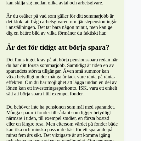
kan skilja sig mellan olika avtal och arbetsgivare.
Är du osäker på vad som gäller för ditt sommarjobb är
det klokt att fråga arbetsgivaren om tjänstepension ingår
i anställningen. Det tar bara någon minut, men kan ge
dig en bättre bild av vilka förmåner du faktiskt har.
Är det för tidigt att börja spara?
Det finns inget krav på att börja pensionsspara redan när
du har ditt första sommarjobb. Samtidigt är tiden en av
sparandets största tillgångar. Även små summor kan
växa betydligt under många år tack vare ränta på ränta-
effekten. Om du har möjlighet att lägga undan en del av
lönen kan ett investeringssparkonto, ISK, vara ett enkelt
sätt att börja spara i till exempel fonder.
Du behöver inte ha pensionen som mål med sparandet.
Många sparar i fonder till sådant som ligger betydligt
närmare i tiden, till exempel studier, en första bostad
eller en längre resa. Men eftersom värdet på fonder både
kan öka och minska passar de bäst för ett sparande på
minst fem års sikt. Det viktigaste är att komma igång
och skapa en vana att spara regelbundet. Om pengarna