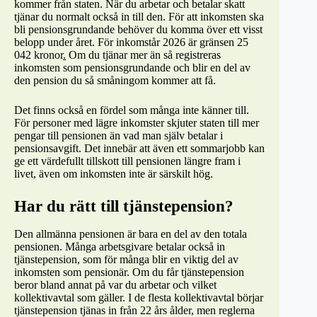
kommer från staten. När du arbetar och betalar skatt
tjänar du normalt också in till den. För att inkomsten ska
bli pensionsgrundande behöver du komma över ett visst
belopp under året. För inkomstår 2026 är gränsen 25
042 kronor
.
Om du tjänar mer än så registreras
inkomsten som pensionsgrundande och blir en del av
den pension du så småningom kommer att få.
Det finns också en fördel som många inte känner till.
För personer med lägre inkomster skjuter staten till mer
pengar till pensionen än vad man själv betalar i
pensionsavgift. Det innebär att även ett sommarjobb kan
ge ett värdefullt tillskott till pensionen längre fram i
livet, även om inkomsten inte är särskilt hög.
Har du rätt till tjänstepension?
Den allmänna pensionen är bara en del av den totala
pensionen. Många arbetsgivare betalar också in
tjänstepension, som för många blir en viktig del av
inkomsten som pensionär. Om du får tjänstepension
beror bland annat på var du arbetar och vilket
kollektivavtal som gäller. I de flesta kollektivavtal börjar
tjänstepension tjänas in från 22 års ålder, men reglerna