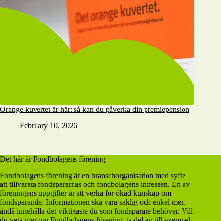
Orange kuvertet är här: så kan du påverka din premiepension
February 10, 2026
Det här är Fondbolagens förening
Fondbolagens förening är en branschorganisation med syfte
att tillvarata fondspararnas och fondbolagens intressen. En av
föreningens uppgifter är att verka för ökad kunskap om
fondsparande. Informationen ska vara saklig och enkel men
ändå innehålla det viktigaste du som fondsparare behöver. Vill
du veta mer om Fondbolagens förening, ta del av till exempel