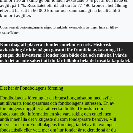
kronor i 10 år skulle ge om fonden avkastade 5 % per år och hade en
avgift på 1 %. Resultatet blir då att du får 77 496 kronor i behållning
efter att ha satt in 60 000 kronor och sammanlagt ha betalt 3 586
kronor i avgifter.
Observera att beräkningarna är något förenklade, exempelvis tas ingen hänsyn till ev.
skatteeffekter.
Kom ihåg att placera i fonder innebär en risk. Historisk
avkastning är inte någon garanti för framtida avkastning. De
pengar du investerar i fonder kan både öka och minska i värde
och det är inte säkert att du får tillbaka hela det insatta kapitalet.
Det här är Fondbolagens förening
Fondbolagens förening är en branschorganisation med syfte
att tillvarata fondspararnas och fondbolagens intressen. En av
föreningens uppgifter är att verka för ökad kunskap om
fondsparande. Informationen ska vara saklig och enkel men
ändå innehålla det viktigaste du som fondsparare behöver. Vill
du veta mer om Fondbolagens förening, ta del av till exempel
fondstatistik eller veta mer om hur fonder är reglerade så är du