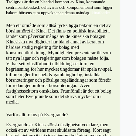
Troligtvis är det en blandad kompott av Kina, kommande
centralbanksbesked, deltavirus och komponentbrist som ligger
bakom börsens sura uppvaknande denna måndag.
kinafonder
Men ett område som alltså tycks ligga bakom en del av
börshumöret är Kina. Det finns en politisk instabilitet i
landet som påverkar många av de kinesiska bolagen.
Kinesiska myndigheter har bland annat aviserat om
hårdare statlig reglering för bolag med
konsumentinriktning. Myndigheten presenterar titt som
tätt nya lagar och regleringar som bolagen måste följa.
Vi har sett vinstförbud i utbildningssektorn, en
begränsning för hur mycket ungdomar får spela tv-spel,
tuffare regler för spel- & gamblingbolag, inställda
börsnoteringar och plötsliga regeländringar som förstör
för redan genomförda börsnoteringar. Även
fastighetssektorn omskakas. Framförallt är det ett bolag
som heter Evergrande som det skrivs mycket om i
media.
Varför allt fokus på Evergrande?
Evergrande är Kinas största fastighetsutvecklare, men
också ett av världens mest skuldsatta företag. Kort sagt
har bolaget vuxit sig stora genom belåning, men nu har