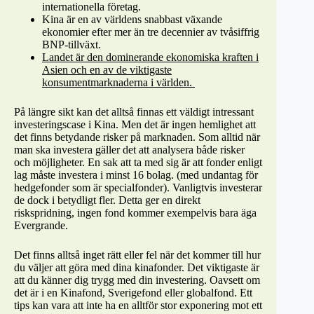
internationella företag.
Kina är en av världens snabbast växande
ekonomier efter mer än tre decennier av tvåsiffrig
BNP-tillväxt.
Landet är den dominerande ekonomiska kraften i
Asien och en av de viktigaste
konsumentmarknaderna i världen.
På längre sikt kan det alltså finnas ett väldigt intressant
investeringscase i Kina. Men det är ingen hemlighet att
det finns betydande risker på marknaden. Som alltid när
man ska investera gäller det att analysera både risker
och möjligheter. En sak att ta med sig är att fonder enligt
lag måste investera i minst 16 bolag. (med undantag för
hedgefonder som är specialfonder). Vanligtvis investerar
de dock i betydligt fler. Detta ger en direkt
riskspridning, ingen fond kommer exempelvis bara äga
Evergrande.
Det finns alltså inget rätt eller fel när det kommer till hur
du väljer att göra med dina kinafonder. Det viktigaste är
att du känner dig trygg med din investering. Oavsett om
det är i en Kinafond, Sverigefond eller globalfond. Ett
tips kan vara att inte ha en alltför stor exponering mot ett