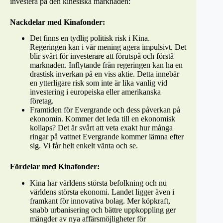
investera på den kinesiska marknaden:
Nackdelar med Kinafonder:
Det finns en tydlig politisk risk i Kina.
Regeringen kan i vår mening agera impulsivt. Det
blir svårt för investerare att förutspå och förstå
marknaden. Inflytande från regeringen kan ha en
drastisk inverkan på en viss aktie. Detta innebär
en ytterligare risk som inte är lika vanlig vid
investering i europeiska eller amerikanska
företag.
Framtiden för Evergrande och dess påverkan på
ekonomin. Kommer det leda till en ekonomisk
kollaps? Det är svårt att veta exakt hur många
ringar på vattnet Evergrande kommer lämna efter
sig. Vi får helt enkelt vänta och se.
Fördelar med Kinafonder:
Kina har världens största befolkning och nu
världens största ekonomi. Landet ligger även i
framkant för innovativa bolag. Mer köpkraft,
snabb urbanisering och bättre uppkoppling ger
mängder av nya affärsmöjligheter för