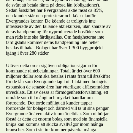
de svårt att betala ränta på dessa lån (obligationer).
Sedan årsskiftet har Evergrandes aktie rasat ca 85%,
och kunder står och protesterar och köar utanför
Evergrandes kontor. De köande är troligtvis inte
intresserade av den fallande aktiekursen, utan snarare av
deras handpenning för nyproducerade bostäder som
man räds inte ska färdigställas. Om fastigheterna inte
färdigställs kommer deras handpenning inte heller
betalas tillbaka. Bolaget har över 1 300 byggprojekt
igång i över 280 städer.
Utöver detta oroar sig även obligationsägarna för
kommande räntebetalningar. Totalt är det över 600
miljoner dollar som ska betalas i ränta fram till årsskiftet
för de lån som Evergrande tagit ut. I takt med bolagets
expansion de senaste åren har ytterligare affärsområden
utvecklats. Ett av dessa är förmögenhetsförvaltning, ett
område som till mångt och mycket handlar om
förtroende. Det torde möjligt att kunder tappar
förtroende för bolaget och därmed vill ta ut sina pengar.
Evergrande är även aktiv inom är elbilar. Som ni börjar
förstå är detta ett enormt bolag som med sin finansiella
knipa kan komma att skicka svallvågor inom många
branscher. Som i sin tur kommer påverka många