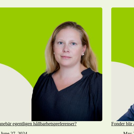
nnebär egentligen hållbarhetspreferenser?
Fonder blir 
June 27, 2024
May 