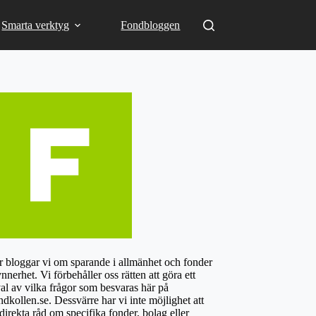
Smarta verktyg
Fondbloggen
 bloggar vi om sparande i allmänhet och fonder
ynnerhet. Vi förbehåller oss rätten att göra ett
al av vilka frågor som besvaras här på
dkollen.se. Dessvärre har vi inte möjlighet att
direkta råd om specifika fonder, bolag eller