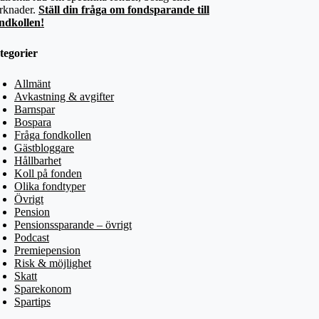
rknader.
Ställ din fråga om fondsparande till
ndkollen!
tegorier
Allmänt
Avkastning & avgifter
Barnspar
Bospara
Fråga fondkollen
Gästbloggare
Hållbarhet
Koll på fonden
Olika fondtyper
Övrigt
Pension
Pensionssparande – övrigt
Podcast
Premiepension
Risk & möjlighet
Skatt
Sparekonom
Spartips