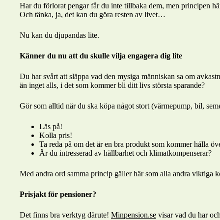
Har du förlorat pengar får du inte tillbaka dem, men principen hä
Och tänka, ja, det kan du göra resten av livet…
Nu kan du djupandas lite.
Känner du nu att du skulle vilja engagera dig lite
Du har svårt att släppa vad den mysiga människan sa om avkastnin
än inget alls, i det som kommer bli ditt livs största sparande?
Gör som alltid när du ska köpa något stort (värmepump, bil, seme
Läs på!
Kolla pris!
Ta reda på om det är en bra produkt som kommer hålla öve
Är du intresserad av hållbarhet och klimatkompenserar?
Med andra ord samma princip gäller här som alla andra viktiga kö
Prisjakt för pensioner?
Det finns bra verktyg därute!
Minpension.se
visar vad du har oc