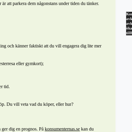
r är att parkera dem någonstans under tiden du tänker.
Kom
avk
avk
öka
til
g och känner faktiskt att du vill engagera dig lite mer
sterresa eller gymkort);
r tid.
p. Du vill veta vad du köper, eller hur?
h ger dig en prognos. På
konsumenternas.se
kan du