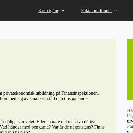
Kom igång
Fakta om fonder
om privatekonomisk utbildning på Finansinspektionen.
 hon med sig av sina bästa råd och tips gällande
Här
i s
urv
där dåliga samvetet. Eller snarare det massiva dåliga
Fon
Vad händer med pengarna? Var är de någonstans? Finns
ge 
 mig in i härvan?