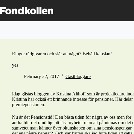
Skip
to
content
Ringer rådgivaren och slår an något? Behåll känslan!
yes
February 22, 2017
Gästbloggare
Idag gästas bloggen av Kristina Althoff som är projektledare in
Kristina har också ett brinnande intresse för pensioner. Här delar
premiepensionen.
Nu är det Pensionstid! Den bästa tiden för några av oss men för
andra blir det omöjligt att läsa nyheter utan att påminnas om det 
samvetet man känner över okunskapen om sina pensionspengar. 
det ens några pengar? Och var katten ska jag hitta tiden att sätta