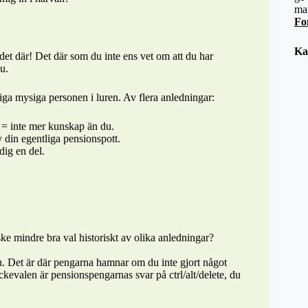
ma
Fo
Ka
 det där! Det där som du inte ens vet om att du har
u.
liga mysiga personen i luren. Av flera anledningar:
 = inte mer kunskap än du.
v din egentliga pensionspott.
ig en del.
ke mindre bra val historiskt av olika anledningar?
n. Det är där pengarna hamnar om du inte gjort något
kevalen är pensionspengarnas svar på ctrl/alt/delete, du