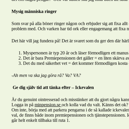
Mysig människa ringer
Som svar på alla böner ringer någon och erbjuder sig att fixa allt
problem med. Och varken har tid ork eller engagemang att fixa n
Det här vill jag fundera på! Det är svaret som du ger den där här
Myspersonen är typ 20 år och läser förmodligen ett manus
Det är bara Premiepensionen det gäller = en liten skärva a
Det du med säkerhet vet = det kommer förmodligen kosta d
-Ah men va ska jag göra rå? Va? VA?
Ge dig själv tid att tänka efter – Ickevalen
Är du genuint ointresserad och misstänker att du gjort några kans
Logga in på
minpension.se
och kolla vad du valt. Känns det ok?
Om inte, börja med att parkera pengarna i de så kallade ickevale
val, de finns både inom premiepensionen och tjänstepensionen. Ic
går helt enkelt tillbaka till ruta 1.