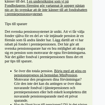
känner till det.
I en undersökning som vi på
Fondbolagens förening gör vartannat år uppger nästan
nio av tio svenskar att de inte känner till att fondrabatten
i premiepensionssystemet
.
Tips till sparare
Det svenska pensionssystemet är unikt. Att vi får välja
fonder själva för en del av vår intjänade pension är en
förmån som få andra länder har. Lägg därtill att vi har
rabatt på fonder i premiepensionen. Det här gör att
svenska pensionssparare har en bra möjlighet att skapa
sig en pension som motsvarar de egna förväntningarna.
När det gäller fondval i premiepensionen finns det ett
par tips till sparare.
Se över din totala pension.
Börja med att göra en
pensionsprognos på hemsidan MinPension
.
Motsvarar den prognosen dina förväntningar?
Gör den inte det kan du antingen se över dina
nuvarande fondval i tjänstepensionen och
premiepensionen eller helt enkelt komplettera ditt
nuvarande pensionssparande med ett privat
sparande.
Har du långt kvar till pensionen? Då är det nästan