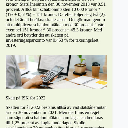
kronor. Statslåneräntan den 30 november 2018 var 0,51
procent. Alltså blir schablonintäkten 10 000 kronor *
(1% + 0,51%) = 151 kronor. Därefter följer steg två (2),
och det är att beräkna skattesatsen. Det gör man genom
att multiplicera schablonintäkten med 30 procent. I vårt
exempel 151 kronor * 30 procent = 45,3 kronor. Med
andra ord betyder det att skatten på
investeringssparkonto var 0,453 % för taxeringsåret
2019.
Skatt på ISK för 2022
Skatten för år 2022 bestäms alltså av vad statslåneräntan
är den 30 november år 2021. Men det finns en regel
som säger att schablonintäkten som lägst ska beräknas
till 1,25 procent av kapitalunderlaget. Skulle
statslåneräntan 30 november året före + 1 procentenhet