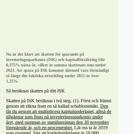
Nu är det klart att skatten för sparande på
investeringssparkonto (ISK) och kapitalförsäkring blir
0,375% nästa år, vilket är samma skattesats som under
2021. Att spara på ISK kommer därmed vara förmånligt
så länge din faktiska utveckling under 2022 är över
1,25%.
Så beräknas skatten på ditt ISK
Skatten på ISK beräknas i två steg. (1). Först och främst
genom att räkna fram en så kallad schablonintäkt.
Den
får du genom att multiplicera kapitalunderlaget, alltså de
tillgångar som finns på investeringssparkonto under
året, med summan av statslåneräntan den 30 november
föregående år, och en procentenhet.
Låt oss ta år 2019
som exempel. Säg att kapitalunderlaget är 10 000