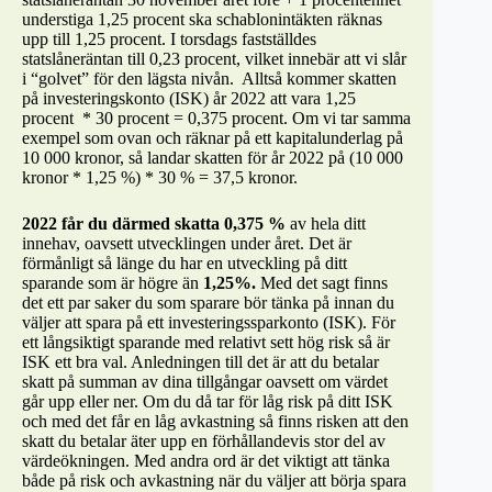
understiga 1,25 procent ska schablonintäkten räknas
upp till 1,25 procent. I torsdags fastställdes
statslåneräntan till 0,23 procent, vilket innebär att vi slår
i “golvet” för den lägsta nivån. Alltså kommer skatten
på investeringskonto (ISK) år 2022 att vara 1,25
procent * 30 procent = 0,375 procent. Om vi tar samma
exempel som ovan och räknar på ett kapitalunderlag på
10 000 kronor, så landar skatten för år 2022 på (10 000
kronor * 1,25 %) * 30 % = 37,5 kronor.
2022 får du därmed skatta 0,375 %
av hela ditt
innehav, oavsett utvecklingen under året. Det är
förmånligt så länge du har en utveckling på ditt
sparande som är högre än
1,25%.
Med det sagt finns
det ett par saker du som sparare bör tänka på innan du
väljer att spara på ett investeringssparkonto (ISK). För
ett långsiktigt sparande med relativt sett hög risk så är
ISK ett bra val. Anledningen till det är att du betalar
skatt på summan av dina tillgångar oavsett om värdet
går upp eller ner. Om du då tar för låg risk på ditt ISK
och med det får en låg avkastning så finns risken att den
skatt du betalar äter upp en förhållandevis stor del av
värdeökningen. Med andra ord är det viktigt att tänka
både på risk och avkastning när du väljer att börja spara