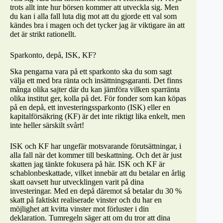
trots allt inte hur börsen kommer att utveckla sig. Men
du kan i alla fall luta dig mot att du gjorde ett val som
kändes bra i magen och det tycker jag är viktigare än att
det är strikt rationellt.
Sparkonto, depå, ISK, KF?
Ska pengarna vara på ett sparkonto ska du som sagt
välja ett med bra ränta och insättningsgaranti. Det finns
många olika sajter där du kan jämföra vilken sparränta
olika institut ger, kolla på det. För fonder som kan köpas
på en depå, ett investeringssparkonto (ISK) eller en
kapitalförsäkring (KF) är det inte riktigt lika enkelt, men
inte heller särskilt svårt!
ISK och KF har ungefär motsvarande förutsättningar, i
alla fall när det kommer till beskattning. Och det är just
skatten jag tänkte fokusera på här. ISK och KF är
schablonbeskattade, vilket innebär att du betalar en årlig
skatt oavsett hur utvecklingen varit på dina
investeringar. Med en depå däremot så betalar du 30 %
skatt på faktiskt realiserade vinster och du har en
möjlighet att kvitta vinster mot förluster i din
deklaration. Tumregeln säger att om du tror att dina