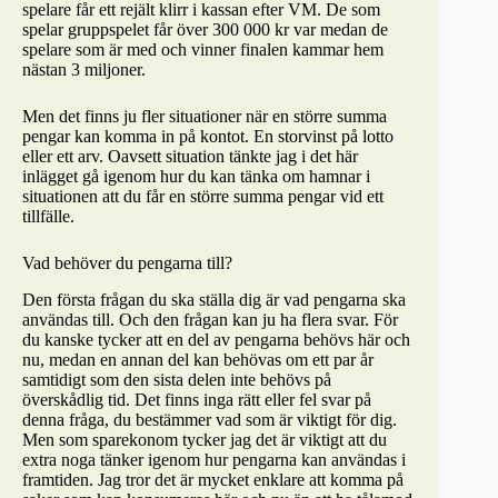
spelare får ett rejält klirr i kassan efter VM. De som
spelar gruppspelet får över 300 000 kr var medan de
spelare som är med och vinner finalen kammar hem
nästan 3 miljoner.
Men det finns ju fler situationer när en större summa
pengar kan komma in på kontot. En storvinst på lotto
eller ett arv. Oavsett situation tänkte jag i det här
inlägget gå igenom hur du kan tänka om hamnar i
situationen att du får en större summa pengar vid ett
tillfälle.
Vad behöver du pengarna till?
Den första frågan du ska ställa dig är vad pengarna ska
användas till. Och den frågan kan ju ha flera svar. För
du kanske tycker att en del av pengarna behövs här och
nu, medan en annan del kan behövas om ett par år
samtidigt som den sista delen inte behövs på
överskådlig tid. Det finns inga rätt eller fel svar på
denna fråga, du bestämmer vad som är viktigt för dig.
Men som sparekonom tycker jag det är viktigt att du
extra noga tänker igenom hur pengarna kan användas i
framtiden. Jag tror det är mycket enklare att komma på