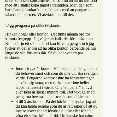
saker som kan konsumeras här och nu än att ha tålamod
med att i stället köpa något i framtiden. Men den som
har tålamod brukar kunna belönas med att pengarna
växer och blir mer. Vi återkommer till det.
Lägg pengarna på olika tidskonton
Hinkar, högar eller konton. Det finns många ord för
samma begrepp. Jag väljer att kalla det för tidskonton.
Konto är ju ett ställe där vi kan förvara pengar och jag
tycker att det är bra att ha olika konton beroende på hur
länge de ska förvaras där. Så du behöver ett par
tidskonton.
Inom ett par år-kontot. Här ska du ha pengar som
du behöver snart och som du inte vill ska svänga i
värde. Pengarna kommer inte ha förutsättningar
att växa sig stora, men de kommer inte heller
tappa nämnvärt i värde. Om ”ett par år” är 1, 2
eller flera år spelar mindre roll. Det viktiga är att
pengarna bevaras i den storlek som de är nu.
3 till 5 års-kontot. På det här kontot tycker jag att
du kan lägga pengar som du är rätt säker på att du
inte behöver för att försörja ditt liv eller för att
göra ett större köp i närtid. Du kanske har några