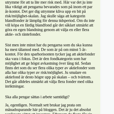
utrymme för att ta lite mer risk med. Här var det ju inte
lika viktigt att pengarna bevarades som på inom ett par
år-kontot. Det ger dig utrymme kliva upp en bit på
risk/möjlighet-skalan. Jag skulle säga att kategorin
blandfonder är lämplig för denna tidsperiod. Om du inte
vill köpa en färdig blandfond går det såklart utmärkt att
göra en egen blandning genom att välja en eller flera
aktie- och räntefonder.
Sist men inte minst har du pengarna som du ska kunna
ha mest tålamod med. De som är på om minst 5 år-
kontot. För den sparhorisonten tycker jag att aktiefonder
ska vara i fokus. Det är den fondkategorin som har
möjlighet att ge högst avkastning över lång tid. Sedan
finns det som du ser flera olika typer av aktiefonder som
alla har olika typer av risk/möjlighet. Ju smalare en
aktiefond är desto högre upp på skalan – och tvärtom.
Det går alldeles utmärkt att välja flera fonder med olika
inriktningar.
Ska alla pengar sättas i arbete samtidigt?
Ja, egentligen. Normalt sett brukar jag prata om
månadssparande här på bloggen. Det är ju det absolut