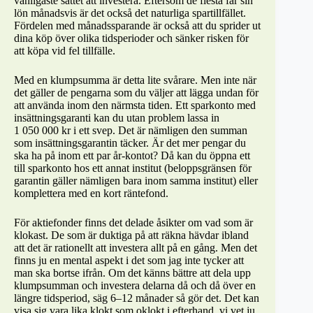
vanligaste sättet att investera. Eftersom de flesta får sin
lön månadsvis är det också det naturliga spartillfället.
Fördelen med månadssparande är också att du sprider ut
dina köp över olika tidsperioder och sänker risken för
att köpa vid fel tillfälle.
Med en klumpsumma är detta lite svårare. Men inte när
det gäller de pengarna som du väljer att lägga undan för
att använda inom den närmsta tiden. Ett sparkonto med
insättningsgaranti kan du utan problem lassa in
1 050 000 kr i ett svep. Det är nämligen den summan
som insättningsgarantin täcker. Är det mer pengar du
ska ha på inom ett par år-kontot? Då kan du öppna ett
till sparkonto hos ett annat institut (beloppsgränsen för
garantin gäller nämligen bara inom samma institut) eller
komplettera med en kort räntefond.
För aktiefonder finns det delade åsikter om vad som är
klokast. De som är duktiga på att räkna hävdar ibland
att det är rationellt att investera allt på en gång. Men det
finns ju en mental aspekt i det som jag inte tycker att
man ska bortse ifrån. Om det känns bättre att dela upp
klumpsumman och investera delarna då och då över en
längre tidsperiod, säg 6–12 månader så gör det. Det kan
visa sig vara lika klokt som oklokt i efterhand, vi vet ju