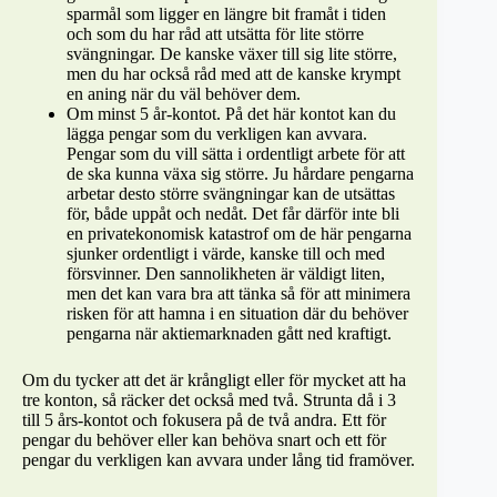
sparmål som ligger en längre bit framåt i tiden
och som du har råd att utsätta för lite större
svängningar. De kanske växer till sig lite större,
men du har också råd med att de kanske krympt
en aning när du väl behöver dem.
Om minst 5 år-kontot. På det här kontot kan du
lägga pengar som du verkligen kan avvara.
Pengar som du vill sätta i ordentligt arbete för att
de ska kunna växa sig större. Ju hårdare pengarna
arbetar desto större svängningar kan de utsättas
för, både uppåt och nedåt. Det får därför inte bli
en privatekonomisk katastrof om de här pengarna
sjunker ordentligt i värde, kanske till och med
försvinner. Den sannolikheten är väldigt liten,
men det kan vara bra att tänka så för att minimera
risken för att hamna i en situation där du behöver
pengarna när aktiemarknaden gått ned kraftigt.
Om du tycker att det är krångligt eller för mycket att ha
tre konton, så räcker det också med två. Strunta då i 3
till 5 års-kontot och fokusera på de två andra. Ett för
pengar du behöver eller kan behöva snart och ett för
pengar du verkligen kan avvara under lång tid framöver.