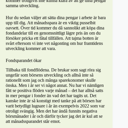
kommer troligtvis inte kunna klara av att ge dina pengar
samma utveckling.
Hur du sedan väljer att sätta dina pengar i arbete är bara
upp till dig. Att månadsspara är en viktig pusselbit
oavsett. Över tid kommer du då sannolikt att köpa dina
fondandelar till en genomsnittligt lägre pris än om du
försöker pricka ett fåtal tillfällen. Att tajma botten är
svårt eftersom vi inte vet någonting om hur framtidens
utveckling kommer att vara.
Fondsparandet ökar
Tillbaka till fondflödena. De brukar som sagt röra sig
ungefär som börsens utveckling och alltså inte så
rationellt som jag och många sparekonomer skulle
önska. Men i år ser vi något annat. Nu har vi nämligen
fått se positiva flöden varje månad – det har alltså satts
in mer pengar i fonder än vad det har tagits ut. Det
kanske inte är så konstigt med tanke på att börsen har
varit betydligt lugnare i år än exempelvis 2022 som var
otroligt svängig. Men det har ändå funnits negativa
börsmånader i år och därför tycker jag det är kul att se
att månadssparandet står emot.