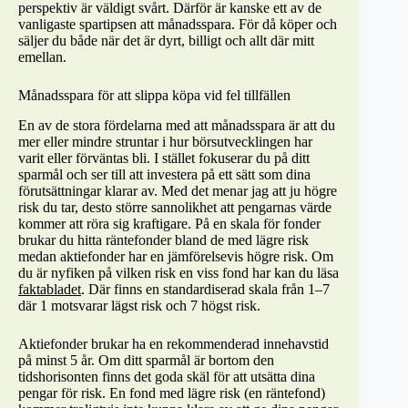
perspektiv är väldigt svårt. Därför är kanske ett av de
vanligaste spartipsen att månadsspara. För då köper och
säljer du både när det är dyrt, billigt och allt där mitt
emellan.
Månadsspara för att slippa köpa vid fel tillfällen
En av de stora fördelarna med att månadsspara är att du
mer eller mindre struntar i hur börsutvecklingen har
varit eller förväntas bli. I stället fokuserar du på ditt
sparmål och ser till att investera på ett sätt som dina
förutsättningar klarar av. Med det menar jag att ju högre
risk du tar, desto större sannolikhet att pengarnas värde
kommer att röra sig kraftigare. På en skala för fonder
brukar du hitta räntefonder bland de med lägre risk
medan aktiefonder har en jämförelsevis högre risk. Om
du är nyfiken på vilken risk en viss fond har kan du läsa
faktabladet
. Där finns en standardiserad skala från 1–7
där 1 motsvarar lägst risk och 7 högst risk.
Aktiefonder brukar ha en rekommenderad innehavstid
på minst 5 år. Om ditt sparmål är bortom den
tidshorisonten finns det goda skäl för att utsätta dina
pengar för risk. En fond med lägre risk (en räntefond)