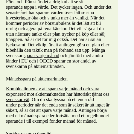
Först och främst är det aldrig kul att
se si
tt
sparande
tappa i värde. Det tycker ingen. Och
under det
senaste året
har sparare värden över fått se sina
investeringar
öka och sjunka mer än vanligt
. När det
kommer perioder av börsturbulens är det lätt att bli
orolig och agera på rena känslor. Det vill säga att du
utan närmare tanke eller plan trycker på köp eller sälj
knappen. Så är det för mig också. Det här är sällan
lyckosamt. Det viktigt är att antingen göra en plan eller
bibehålla den taktik man på förhand satt upp. Många
svenskar
sparar varje månad
och jämfört med andra
länder i
EU
och i
OECD
sparar en stor andel av
svenskarna på aktiemarknaden.
Månadsspara på aktiemarknaden
Kombinationen av att spara varje månad och vara
exponerad mot aktiemarknaden har historiskt tjänat oss
svenskar väl
. Om du ska lyssna på ett enda råd
under
perioder när det enda som är säkert är att inget är
säkert,
så är
det att
spara varje månad.
Antingen börja
med ett månadsspara eller fortsätta med ett regelbundet
sparande i till exempel fonder månad för månad.
Sprider riskerna över tid