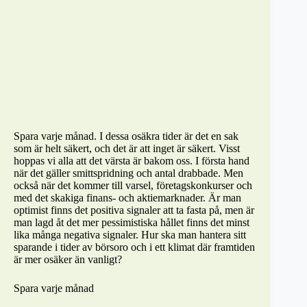
Spara varje månad. I dessa
osäkra
tider är det en sak
som är
helt
säkert, och det är att inget är säkert.
Visst
hoppas vi alla att de
t
värsta är bakom oss. I första hand
när det gäller smittspridning och antal drabbade. Men
också när det kommer till vars
el, företagskonkurser och
med det skakiga finans-
och aktiemarknader.
Är man
optimist finns det positiva signaler att ta fasta på, men är
man lagd åt det mer pessimistiska hållet finns det minst
lika många negativa signaler.
Hur ska man hantera sitt
sparande i tider av börsoro och i ett klimat där framtiden
är mer osäker än vanligt?
Spara varje månad