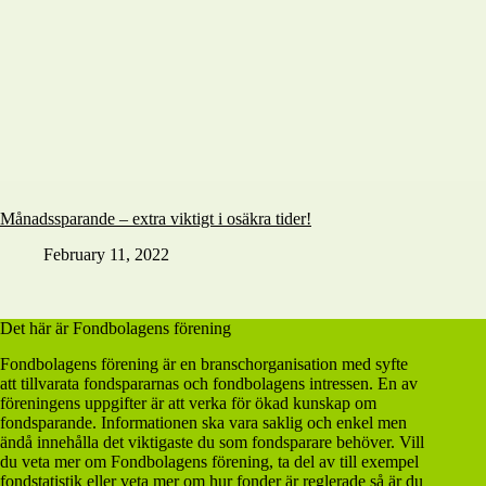
Månadssparande – extra viktigt i osäkra tider!
February 11, 2022
Det här är Fondbolagens förening
Fondbolagens förening är en branschorganisation med syfte
att tillvarata fondspararnas och fondbolagens intressen. En av
föreningens uppgifter är att verka för ökad kunskap om
fondsparande. Informationen ska vara saklig och enkel men
ändå innehålla det viktigaste du som fondsparare behöver. Vill
du veta mer om Fondbolagens förening, ta del av till exempel
fondstatistik eller veta mer om hur fonder är reglerade så är du