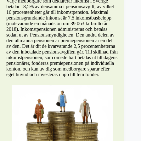
Varje medborgare som deklarerar inkomst i Sverige
betalar 18,5% av densamma i pensionsavgift, av vilket
16 procentenheter går till inkomstpension. Maximal
pensionsgrundande inkomst är 7,5 inkomstbasbelopp
(motsvarande en månadslön om 39 063 kr brutto år
2018). Inkomstpensionen administreras och betalas
sedan ut av
Pensionsmyndigheten
. Den andra delen av
den allmänna pensionen är premiepensionen är en del
av den. Det är dit de kvarvarande 2,5 procentenheterna
av den inbetalade pensionsavgiften går. Till skillnad från
inkomstpensionen, som omedelbart betalas ut till dagens
pensionärer, fonderas premiepensionen på individuella
konton, och kan av dig som medborgare sparar efter
eget huvud och investeras i upp till fem fonder.