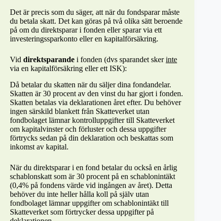
Det är precis som du säger, att när du fondsparar måste
du betala skatt. Det kan göras på två olika sätt beroende
på om du direktsparar i fonden eller sparar via ett
investeringssparkonto eller en kapitalförsäkring.
Vid
direktsparande
i fonden (dvs sparandet sker
inte
via en kapitalförsäkring eller ett ISK):
Då betalar du skatten när du säljer dina fondandelar.
Skatten är 30 procent av den vinst du har gjort i fonden.
Skatten betalas via deklarationen året efter. Du behöver
ingen särskild blankett från Skatteverket utan
fondbolaget lämnar kontrolluppgifter till Skatteverket
om kapitalvinster och förluster och dessa uppgifter
förtrycks sedan på din deklaration och beskattas som
inkomst av kapital.
När du direktsparar i en fond betalar du också en årlig
schablonskatt som är 30 procent på en schablonintäkt
(0,4% på fondens värde vid ingången av året). Detta
behöver du inte heller hålla koll på själv utan
fondbolaget lämnar uppgifter om schablonintäkt till
Skatteverket som förtrycker dessa uppgifter på
deklarationen.