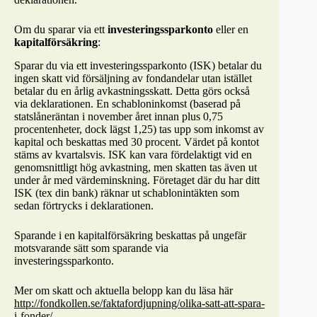
Om du sparar via ett
investeringssparkonto
eller en
kapitalförsäkring
:
Sparar du via ett investeringssparkonto (ISK) betalar du
ingen skatt vid försäljning av fondandelar utan istället
betalar du en årlig avkastningsskatt. Detta görs också
via deklarationen. En schabloninkomst (baserad på
statslåneräntan i november året innan plus 0,75
procentenheter, dock lägst 1,25) tas upp som inkomst av
kapital och beskattas med 30 procent. Värdet på kontot
stäms av kvartalsvis. ISK kan vara fördelaktigt vid en
genomsnittligt hög avkastning, men skatten tas även ut
under år med värdeminskning. Företaget där du har ditt
ISK (tex din bank) räknar ut schablonintäkten som
sedan förtrycks i deklarationen.
Sparande i en kapitalförsäkring beskattas på ungefär
motsvarande sätt som sparande via
investeringssparkonto.
Mer om skatt och aktuella belopp kan du läsa här
http://fondkollen.se/faktafordjupning/olika-satt-att-spara-
i-fonder/