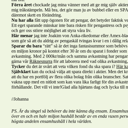
Förra året
chockade jag mina vänner med att ge mig själv aktie
mig tråkstämpeln. Må bra, det gör man ju av bubbel eller en SPA-
däremot skett en förändring.
Nu har alla
fått upp ögonen för att pengar, det betyder faktisk ver
Ett eget sparande minskar inte bara risken för pengastress och psy
och ger oss större möjlighet att styra våra liv.
Här menar
jag inte Joakim von Anka-rikedomar eller Amex-black 
som gör så att du aldrig av pengaskäl tvingas kvar i en i dålig relat
Sparar du bara
“rätt” så är det inga fantasisummor som behövs 
en miljon kronor på kontot efter 30 år om du sparat i fonder som vä
avkastning. Med 2 000kr/mån och samma avkastning har pengarna v
gärna vår
Räknesnurra
för att laborera med vad olika avkastning, 
Tycker
du det är svårt att veta vilken fond du ska spara i?
Här ka
Självklart
kan du också välja att spara direkt i aktier. Men det kr
att du har en portfölj av flera olika bolag från olika branscher. Sats
vakna upp med en nitlott som kan vara lika farligt för din avkas
förhållande. Det vill vi inte!Glad alla hjärtans dag och lycka till
//Johanna
PS. Är du singel så behöver du inte känna dig ensam. Ensamhush
över en och en halv miljon hushåll består av en enda vuxen pers
högsta andelen ensamhushåll i hela världen.