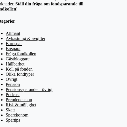
rknader.
Ställ din fråga om fondsparande till
ndkollen!
tegorier
Allmänt
Avkastning & avgifter
Barnspar
Bospara
Fråga fondkollen
Gästbloggare
Hållbarhet
Koll på fonden
Olika fondtyper
Övrigt
Pension
Pensionssparande – övrigt
Podcast
Premiepension
Risk & möjlighet
Skatt
Sparekonom
Spartips