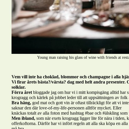
Young man raising his glass of wine with friends at rest
Vem vill inte ha choklad, blommor och champagne i alla hjärt
Vi firar årets bästa?/värsta? dag med helt andra presenter. O
solklar.
Förra året
bloggade jag om hur vi i mitt kompisgäng alltid har
s
krogragg och kärlek på jobbet leder till att uppsättningen av folk a
Bra häng,
god mat och gott vin är oftast tillräckligt för att vi int
saknar den där love-of-my-life-personen alltför mycket. Eller
knäckas totalt av alla foton med hashtag #bae och #älskling som 
Men ibland,
som när exets krogragg ligger lite för nära i tiden,
offerkoftorna. Därför har vi infört regeln att alla ska köpa en alla 
må bra.