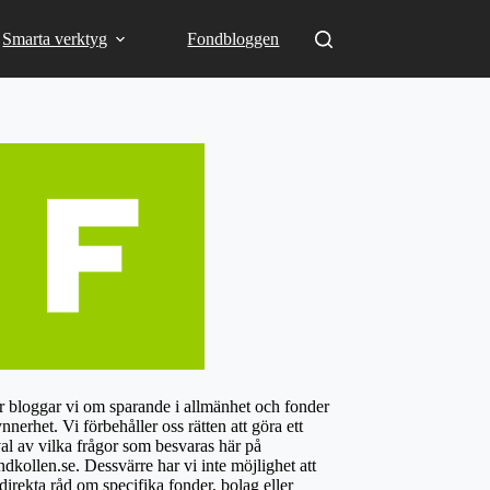
Smarta verktyg
Fondbloggen
 bloggar vi om sparande i allmänhet och fonder
ynnerhet. Vi förbehåller oss rätten att göra ett
al av vilka frågor som besvaras här på
dkollen.se. Dessvärre har vi inte möjlighet att
direkta råd om specifika fonder, bolag eller