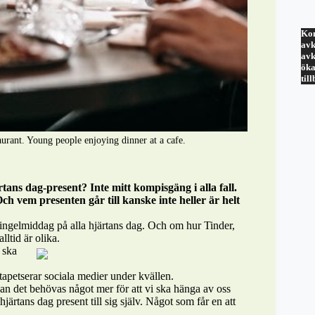
Kom
avk
avk
öka
til
aurant. Young people enjoying dinner at a cafe.
ans dag-present? Inte mitt kompisgäng i alla fall.
ch vem presenten går till kanske inte heller är helt
ingelmiddag på alla hjärtans dag. Och om hur Tinder,
lltid är olika.
e ska
tapetserar sociala medier under kvällen.
 kan det behövas något mer för att vi ska hänga av oss
hjärtans dag present till sig själv. Något som får en att