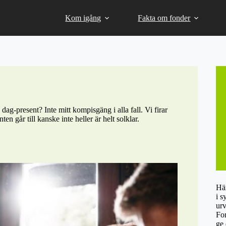
Kom igång
Fakta om fonder
ag-present? Inte mitt kompisgäng i alla fall. Vi firar
n går till kanske inte heller är helt solklar.
Här
i s
urv
Fon
ge 