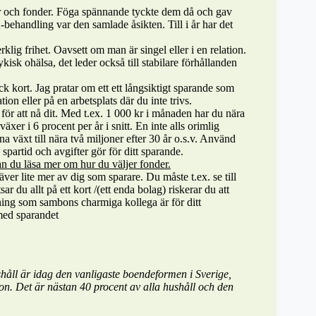
r och fonder. Föga spännande tyckte dem då och gav
behandling var den samlade åsikten. Till i år har det
klig frihet. Oavsett om man är singel eller i en relation.
kisk ohälsa, det leder också till stabilare förhållanden
kort. Jag pratar om ett ett långsiktigt sparande som
ion eller på en arbetsplats där du inte trivs.
för att nå dit. Med t.ex. 1 000 kr i månaden har du nära
xer i 6 procent per år i snitt. En inte alls orimlig
äxt till nära två miljoner efter 30 år o.s.v. Använd
spartid och avgifter gör för ditt sparande.
n du läsa mer om hur du väljer fonder.
äver lite mer av dig som sparare. Du måste t.ex. se till
ar du allt på ett kort /(ett enda bolag) riskerar du att
tning som sambons charmiga kollega är för ditt
 med sparandet
åll är idag den vanligaste boendeformen i Sverige,
on. Det är nästan 40 procent av alla hushåll och den