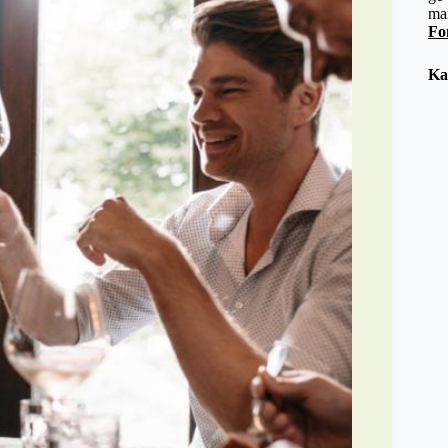
ma
Fo
Ka