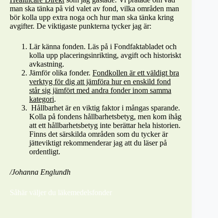
man ska tänka på vid valet av fond, vilka områden man
bör kolla upp extra noga och hur man ska tänka kring
avgifter. De viktigaste punkterna tycker jag är:
Lär känna fonden. Läs på i Fondfaktabladet och
kolla upp placeringsinrikting, avgift och historiskt
avkastning.
Jämför olika fonder.
Fondkollen är ett väldigt bra
verktyg för dig att jämföra hur en enskild fond
står sig jämfört med andra fonder inom samma
kategori
.
Hållbarhet är en viktig faktor i mångas sparande.
Kolla på fondens hållbarhetsbetyg, men kom ihåg
att ett hållbarhetsbetyg inte berättar hela historien.
Finns det särskilda områden som du tycker är
jätteviktigt rekommenderar jag att du läser på
ordentligt.
/Johanna Englundh
Såhär väljer du läkemedelsfonder