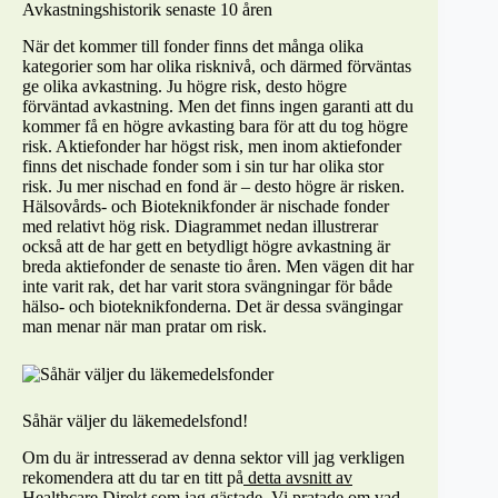
Avkastningshistorik senaste 10 åren
När det kommer till fonder finns det många olika
kategorier som har olika risknivå, och därmed förväntas
ge olika avkastning. Ju högre risk, desto högre
förväntad avkastning. Men det finns ingen garanti att du
kommer få en högre avkasting bara för att du tog högre
risk. Aktiefonder har högst risk, men inom aktiefonder
finns det nischade fonder som i sin tur har olika stor
risk. Ju mer nischad en fond är – desto högre är risken.
Hälsovårds- och Bioteknikfonder är nischade fonder
med relativt hög risk. Diagrammet nedan illustrerar
också att de har gett en betydligt högre avkastning är
breda aktiefonder de senaste tio åren. Men vägen dit har
inte varit rak, det har varit stora svängningar för både
hälso- och bioteknikfonderna. Det är dessa svängingar
man menar när man pratar om risk.
Såhär väljer du läkemedelsfond!
Om du är intresserad av denna sektor vill jag verkligen
rekomendera att du tar en titt på
detta avsnitt av
Healthcare Direkt
som jag gästade. Vi pratade om vad