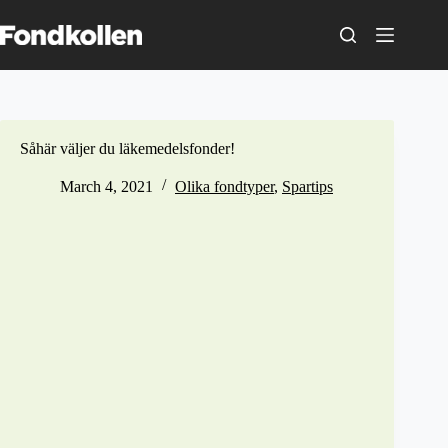
Skip
to
content
Såhär väljer du läkemedelsfonder!
March 4, 2021
Olika fondtyper
,
Spartips