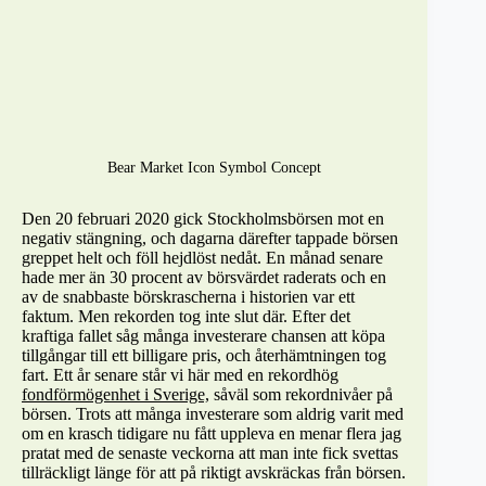
Bear Market Icon Symbol Concept
Den 20 februari 2020 gick Stockholmsbörsen mot en
negativ stängning, och dagarna därefter tappade börsen
greppet helt och föll hejdlöst nedåt. En månad senare
hade mer än 30 procent av börsvärdet raderats och en
av de snabbaste börskrascherna i historien var ett
faktum. Men rekorden tog inte slut där. Efter det
kraftiga fallet såg många investerare chansen att köpa
tillgångar till ett billigare pris, och återhämtningen tog
fart. Ett år senare står vi här med en rekordhög
fondförmögenhet i Sverige,
såväl som rekordnivåer på
börsen. Trots att många investerare som aldrig varit med
om en krasch tidigare nu fått uppleva en menar flera jag
pratat med de senaste veckorna att man inte fick svettas
tillräckligt länge för att på riktigt avskräckas från börsen.