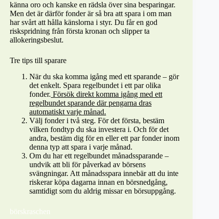
känna oro och kanske en rädsla över sina besparingar.
Men det är därför fonder är så bra att spara i om man
har svårt att hålla känslorna i styr. Du får en god
riskspridning från första kronan och slipper ta
allokeringsbeslut.
Tre tips till sparare
När du ska komma igång med ett sparande – gör
det enkelt. Spara regelbundet i ett par olika
fonder.
Försök direkt komma igång med ett
regelbundet sparande där pengarna dras
automatiskt varje månad.
Välj fonder i två steg. För det första, bestäm
vilken fondtyp du ska investera i. Och för det
andra, bestäm dig för en eller ett par fonder inom
denna typ att spara i varje månad.
Om du har ett regelbundet månadssparande –
undvik att bli för påverkad av börsens
svängningar. Att månadsspara innebär att du inte
riskerar köpa dagarna innan en börsnedgång,
samtidigt som du aldrig missar en börsuppgång.
börskraschen