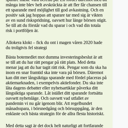
många inte blev helt avskräckta är att fler får chansen till
ett sparande med möjlighet till god avkastning. Och en
positiv sak jag hoppas att sparare tar med sig är vikten
av en sund riskspridning, oavsett hur länge börsen stigit.
Se till att du förstår vad du sparar i och vad din totala
risk i portföljen är.
Allokera klokt – fick du ont i magen våren 2020 hade
du troligtvis fel strategi
Bästa botemedlet mot dumma investeringsbeslut är att
se till att du har rätt pengar på rätt plats. Med detta
menar jag att du har tagit rätt risk. Pengar som du ska ha
inom en snar framtid ska inte vara på börsen. Däremot
kan ditt mer långsiktiga sparande med fördel placeras på
aktiemarknaden, i exempelvis aktiefonder. Du ska inte
låta dagens debatter eller nyhetsartiklar påverka ditt
långsiktiga sparande. Låt istället ditt sparande fortsätta
oavsett nyhetsläge. Och oavsett vad utfallet av
pandemin vi nu går igenom blir. Att regelbundet
månadsspara, i börsnedgång och börsuppgång, är den
enklaste och bästa strategin för de allra flesta historiskt.
Med detta sagt är det dock helt naturligt att fortfarande