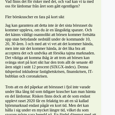
Vad finns det för risker med det, och vad kan vi ta med
oss för lärdomar från året som gått egentligen?
Fler börskrascher en fara på kort sikt
Jag kan garantera att detta inte är det sista börsraset du
kommer uppleva, om du är en långsiktig sparare. Och
det känns väldigt osannolikt att börsen kommer fortsätta
upp utan betydande nedställ under de kommande 10,
20, 30 åren. I och med att vi vet att det kommer hända,
men inte när det kommer hända, är det lika bra att
acceptera det och undvika att försöka tajma marknaden.
Det viktiga att komma ihåg är att trots att börsen kan
svänga stort på kort sikt har den trots allt de senaste 40
åren stigit i snitt 12 procent (SIXGX-index). Denna
tidsperiod inkluderar fastighetskrisen, finanskrisen, IT-
bubblan och coronakrisen.
Trots att en del påpekar att börsraset i fjol inte varade
under lika lång tid som tidigare krascher kan man hämta
en del lärdomar. Risken finns dock att de som endast
upplevt raset 2020 får en felaktig tro att en så kallad
björnmarknad endast pågår en kort tid. Men det kan
hålla i sig under en mycket längre tid, vilket du som
sparare måste vara beredd på. En fördel däremot med att