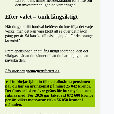
Läs fondens hållbarhetsdeklaration för att se om
den investerar enligt dina värderingar.
Efter valet – tänk långsiktigt
När du gjort ditt fondval behöver du inte följa det varje
vecka, men det kan vara klokt att se över det någon
gång per år. Så kanske till nästa gång du får det orange
kuvertet?
Premiepensionen är ett långsiktigt sparande, och det
viktigaste är att du känner till att du har möjlighet att
påverka den.
Läs mer om premiepensionen >>
►
Du börjar tjäna in till den allmänna pensionen
när du har en årsinkomst på minst 25 042 kronor.
Det finns också en övre gräns för hur mycket som
räknas med. För 2026 går taket vid 672 600 kronor
per år, vilket motsvarar cirka 56 050 kronor i
månaden.