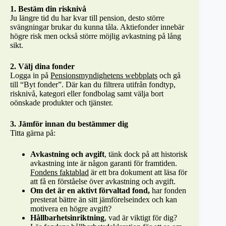
1. Bestäm din risknivå
Ju längre tid du har kvar till pension, desto större
svängningar brukar du kunna tåla. Aktiefonder innebär
högre risk men också större möjlig avkastning på lång
sikt.
2. Välj dina fonder
Logga in på
Pensionsmyndighetens webbplats
och gå
till “Byt fonder”. Där kan du filtrera utifrån fondtyp,
risknivå, kategori eller fondbolag samt välja bort
oönskade produkter och tjänster.
3. Jämför innan du bestämmer dig
Titta gärna på:
Avkastning och avgift
, tänk dock på att historisk
avkastning inte är någon garanti för framtiden.
Fondens faktablad
är ett bra dokument att läsa för
att få en förståelse över avkastning och avgift.
Om det är en aktivt förvaltad fond,
har fonden
presterat bättre än sitt jämförelseindex och kan
motivera en högre avgift?
Hållbarhetsinriktning
, vad är viktigt för dig?