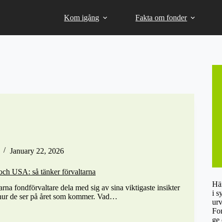
Kom igång
Fakta om fonder
January 22, 2026
och USA: så tänker förvaltarna
Här
farna fondförvaltare dela med sig av sina viktigaste insikter
i s
hur de ser på året som kommer. Vad…
urv
Fon
ge 