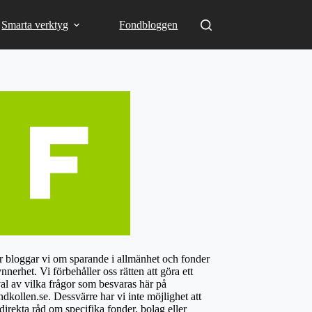
Smarta verktyg
Fondbloggen
 bloggar vi om sparande i allmänhet och fonder
ynnerhet. Vi förbehåller oss rätten att göra ett
al av vilka frågor som besvaras här på
dkollen.se. Dessvärre har vi inte möjlighet att
direkta råd om specifika fonder, bolag eller