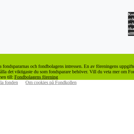
Kom
avk
avk
öka
til
ta fondspararnas och fondbolagens intressen. En av föreningens uppgift
lla det viktigaste du som fondsparare behöver. Vill du veta mer om Fon
en till:
Fondbolagens förening
la fonden
Om cookies på Fondkollen