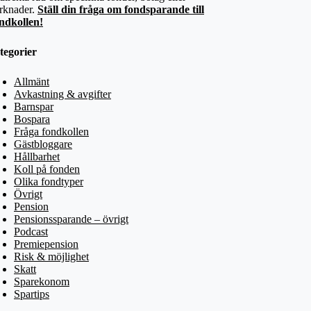
rknader.
Ställ din fråga om fondsparande till
ndkollen!
tegorier
Allmänt
Avkastning & avgifter
Barnspar
Bospara
Fråga fondkollen
Gästbloggare
Hållbarhet
Koll på fonden
Olika fondtyper
Övrigt
Pension
Pensionssparande – övrigt
Podcast
Premiepension
Risk & möjlighet
Skatt
Sparekonom
Spartips