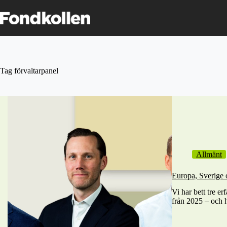
Skip
to
content
Tag
förvaltarpanel
Allmänt
Europa, Sverige 
Vi har bett tre er
från 2025 – och 