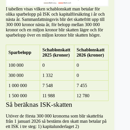
I tabellen visas vilken schablonskatt man betalar för
olika sparbelopp på ISK och kapitalförsäkring i år och
nästa år. Sammanfattningsvis blir det skattefritt upp till
300 000 kronor nästa år, för belopp mellan 300 000
kronor och en miljon kronor blir skatten lägre och för
sparbelopp över en miljon kronor blir skatten högre.
Schablonskatt
Schablonskatt
Sparbelopp
2025 (kronor)
2026 (kronor)
100 000
0
0
300 000
1 332
0
1 000 000
7 548
7 455
1 500 000
11 988
12 780
Så beräknas ISK-skatten
Utöver de första 300 000 kronorna som blir skattefria
från 1 januari 2026 så bestäms den skatt man betalar på
ett ISK i tre steg: 1) kapitalunderlaget 2)