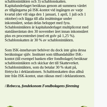
schablonintäkten och 3) schablonskatten.
Kapitalunderlaget beräknas genom att summera värdet
av tillgångarna på ISK-kontot vid ingången av varje
kvartal (det vill säga den 1 januari, 1 april, 1 juli och 1
oktober) och lägga till alla insättningar under
inkomståret, sedan delas beloppet med fyra.
Schablonintäkten är kapitalunderlaget multiplicerat med
statslåneräntan den 30 november året innan inkomståret
plus en procentenhet (med ett golv på 1,25 %).
Schablonskatten är 30 % av schablonintäkten.
Som ISK-innehavare behöver du dock inte göra dessa
beräkningar själv. Institutet som tillhandahåller ISK-
kontot (till exempel banken eller fondbolaget) beräknar
schablonintäkten och skickar det till Skatteverket.
Schablonintäkten, som du betalar 30 % skatt på,
förtrycks i deklarationen. Schablonskatten dras alltså
inte från ISK-kontot, utan räknas med i deklarationen.
//
Rebecca, fondekonom Fondbolagens förening