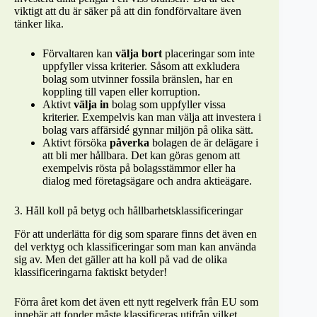
viktigt att du är säker på att din fondförvaltare även
tänker lika.
Förvaltaren kan
välja bort
placeringar som inte
uppfyller vissa kriterier. Såsom att exkludera
bolag som utvinner fossila bränslen, har en
koppling till vapen eller korruption.
Aktivt
välja in
bolag som uppfyller vissa
kriterier. Exempelvis kan man välja att investera i
bolag vars affärsidé gynnar miljön på olika sätt.
Aktivt försöka
påverka
bolagen de är delägare i
att bli mer hållbara. Det kan göras genom att
exempelvis rösta på bolagsstämmor eller ha
dialog med företagsägare och andra aktieägare.
3. Håll koll på betyg och hållbarhetsklassificeringar
För att underlätta för dig som sparare finns det även en
del verktyg och klassificeringar som man kan använda
sig av. Men det gäller att ha koll på vad de olika
klassificeringarna faktiskt betyder!
Förra året kom det även ett nytt regelverk från EU som
innebär att fonder måste klassificeras utifrån vilket