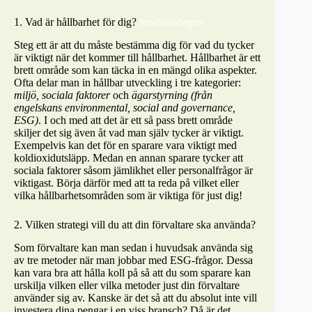
1. Vad är hållbarhet för dig?
fondvalsdagen
Steg ett är att du måste bestämma dig för vad du tycker
är viktigt när det kommer till hållbarhet. Hållbarhet är ett
brett område som kan täcka in en mängd olika aspekter.
Ofta delar man in hållbar utveckling i tre kategorier:
miljö, sociala faktorer
och
ägarstyrning (från
engelskans environmental, social and governance,
ESG)
. I och med att det är ett så pass brett område
skiljer det sig även åt vad man själv tycker är viktigt.
Exempelvis kan det för en sparare vara viktigt med
koldioxidutsläpp. Medan en annan sparare tycker att
sociala faktorer såsom jämlikhet eller personalfrågor är
viktigast. Börja därför med att ta reda på vilket eller
vilka hållbarhetsområden som är viktiga för just dig!
2. Vilken strategi vill du att din förvaltare ska använda?
Som förvaltare kan man sedan i huvudsak använda sig
av tre metoder när man jobbar med ESG-frågor. Dessa
kan vara bra att hålla koll på så att du som sparare kan
urskilja vilken eller vilka metoder just din förvaltare
använder sig av. Kanske är det så att du absolut inte vill
investera dina pengar i en viss bransch? Då är det