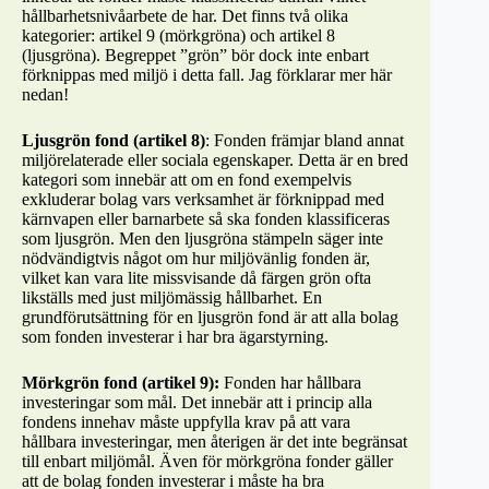
hållbarhetsnivåarbete de har. Det finns två olika
kategorier: artikel 9 (mörkgröna) och artikel 8
(ljusgröna). Begreppet ”grön” bör dock inte enbart
förknippas med miljö i detta fall. Jag förklarar mer här
nedan!
Ljusgrön fond (artikel 8)
: Fonden främjar bland annat
miljörelaterade eller sociala egenskaper. Detta är en bred
kategori som innebär att om en fond exempelvis
exkluderar bolag vars verksamhet är förknippad med
kärnvapen eller barnarbete så ska fonden klassificeras
som ljusgrön. Men den ljusgröna stämpeln säger inte
nödvändigtvis något om hur miljövänlig fonden är,
vilket kan vara lite missvisande då färgen grön ofta
likställs med just miljömässig hållbarhet. En
grundförutsättning för en ljusgrön fond är att alla bolag
som fonden investerar i har bra ägarstyrning.
Mörkgrön fond (artikel 9):
Fonden har hållbara
investeringar som mål. Det innebär att i princip alla
fondens innehav måste uppfylla krav på att vara
hållbara investeringar, men återigen är det inte begränsat
till enbart miljömål. Även för mörkgröna fonder gäller
att de bolag fonden investerar i måste ha bra